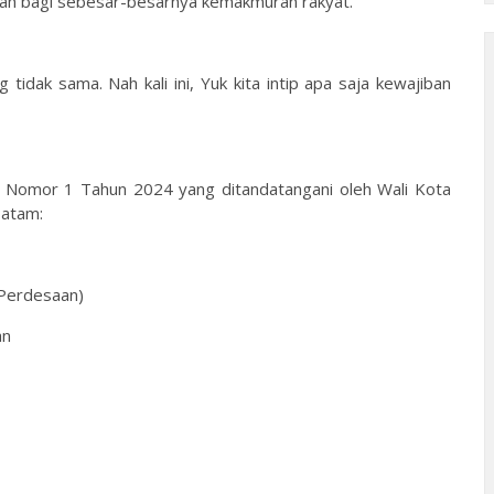
rah bagi sebesar-besarnya kemakmuran rakyat.
idak sama. Nah kali ini, Yuk kita intip apa saja kewajiban
 Nomor 1 Tahun 2024 yang ditandatangani oleh Wali Kota
Batam:
 Perdesaan)
an