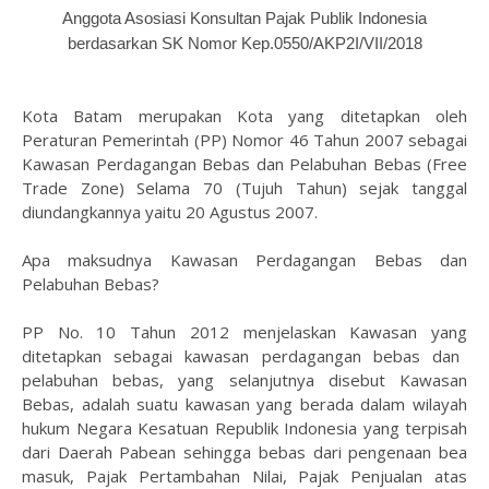
Anggota Asosiasi Konsultan Pajak Publik Indonesia
berdasarkan SK Nomor Kep.0550/AKP2I/VII/2018
Kota Batam merupakan Kota yang ditetapkan oleh
Peraturan Pemerintah (PP) Nomor 46 Tahun 2007 sebagai
Kawasan Perdagangan Bebas dan Pelabuhan Bebas (Free
Trade Zone) Selama 70 (Tujuh Tahun) sejak tanggal
diundangkannya yaitu 20 Agustus 2007.
Apa maksudnya Kawasan Perdagangan Bebas dan
Pelabuhan Bebas?
PP No. 10 Tahun 2012 menjelaskan Kawasan
yang
ditetapkan
sebagai
kawasan
perdagangan
bebas
dan
pelabuhan
bebas,
yang
selanjutnya disebut
Kawasan
Bebas, adalah
suatu kawasan yang
berada dalam wilayah
hukum
Negara Kesatuan Republik Indonesia yang terpis
ah
dari Daerah Pabean sehingga bebas
dari pengenaan
bea
masuk, Pajak Pertambahan Nilai, Pajak
Penjualan atas