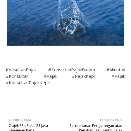
KonsultanPajak #KonsultanPajakBatam #Akuntan
#Konsultan #Pajak #PajakKepri #Pajak
#KonsultanPajakKepri
LEBIH LAMA
LEBIH BARU
Objek PPh Pasal 23 Jasa
Permohonan Pengurangan atau
Keagenan Kapal
Penghapusan Sanksi Pajak